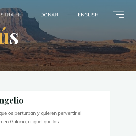
STRA FE
DONAR
ENGLISH
ú
s
ngelio
ue os perturban y quieren pervertir el
 en Galacia, al igual que las …