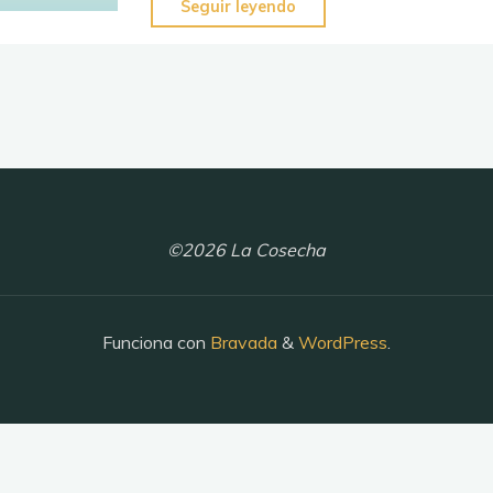
"El
Seguir leyendo
Verdadero
y
Único
Evangelio"
©2026 La Cosecha
Funciona con
Bravada
&
WordPress
.