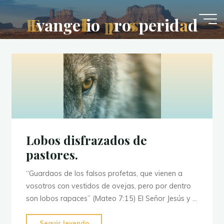
Saltar
al
E
E
v
a
n
g
e
l
l
i
o
p
p
r
o
s
s
p
e
r
i
d
a
d
contenido
Lobos disfrazados de
pastores.
“Guardaos de los falsos profetas, que vienen a
vosotros con vestidos de ovejas, pero por dentro
son lobos rapaces” (Mateo 7:15) El Señor Jesús y …
"Lobos
Seguir leyendo