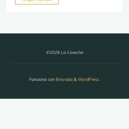
disfrazados
de
pastores."
©2026 La Cosecha
Funciona con
Bravada
&
WordPress
.