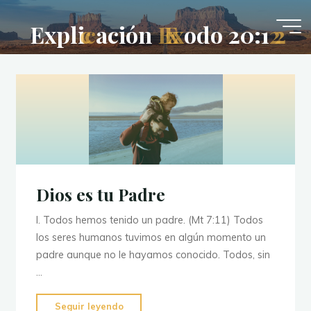
Saltar
al
E
x
p
l
i
c
c
a
c
i
ó
n
E
E
x
x
o
d
o
2
0
:
1
2
2
contenido
Dios es tu Padre
I. Todos hemos tenido un padre. (Mt 7:11) Todos
los seres humanos tuvimos en algún momento un
padre aunque no le hayamos conocido. Todos, sin
…
"Dios
Seguir leyendo