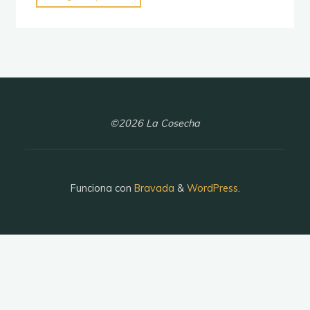
es
tu
Padre"
©2026 La Cosecha
Funciona con
Bravada
&
WordPress
.