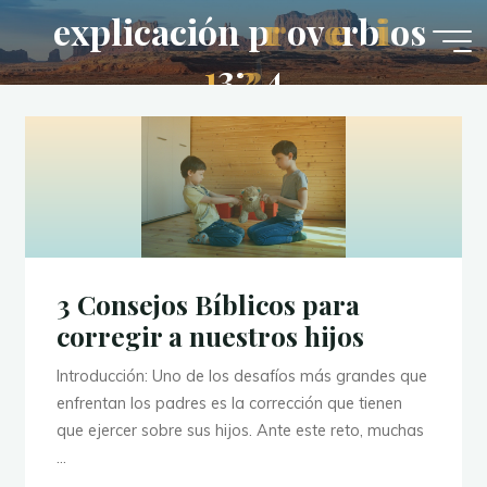
Saltar
e
x
p
l
i
c
a
c
i
ó
n
p
r
r
o
v
e
e
r
b
i
i
o
s
al
1
3
:
2
2
4
contenido
3 Consejos Bíblicos para
corregir a nuestros hijos
Introducción: Uno de los desafíos más grandes que
enfrentan los padres es la corrección que tienen
que ejercer sobre sus hijos. Ante este reto, muchas
…