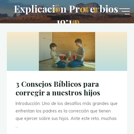
Saltar
E
x
p
l
i
c
a
c
i
ó
ó
n
P
r
o
v
v
e
r
r
b
i
o
s
al
1
9
:
1
9
9
contenido
3 Consejos Bíblicos para
corregir a nuestros hijos
Introducción: Uno de los desafíos más grandes que
enfrentan los padres es la corrección que tienen
que ejercer sobre sus hijos. Ante este reto, muchas
…