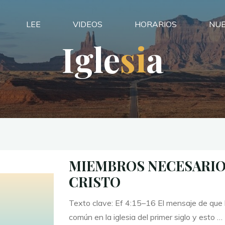
LEE
VIDEOS
HORARIOS
NUE
I
g
l
e
s
i
a
MIEMBROS NECESARIO
CRISTO
Texto clave: Ef 4:15–16 El mensaje de que 
común en la iglesia del primer siglo y esto …