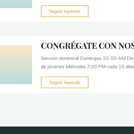
"MIEMBROS
Seguir leyendo
NECESARIOS
DEL
CUERPO
CONGRÉGATE CON NO
DE
CRISTO"
Servicio dominical Domingos 10: 00 AM Dis
de jóvenes Miércoles 7:00 PM cada 15 días
"CONGRÉGATE
Seguir leyendo
CON
NOSOTROS"