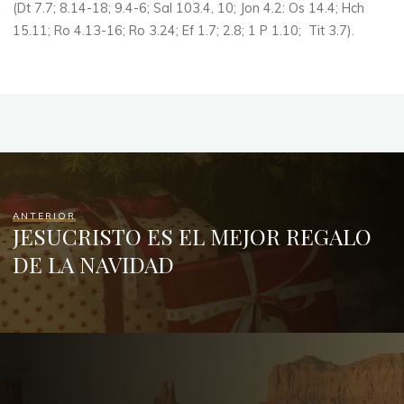
(Dt 7.7; 8.14-18; 9.4-6; Sal 103.4, 10; Jon 4.2: Os 14.4; Hch
15.11; Ro 4.13-16; Ro 3.24; Ef 1.7; 2.8; 1 P 1.10; Tit 3.7).
ANTERIOR
JESUCRISTO ES EL MEJOR REGALO
DE LA NAVIDAD