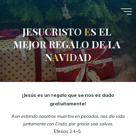
Saltar
al
contenido
J
E
S
U
C
R
I
S
T
O
E
E
S
E
L
M
E
J
O
R
R
E
G
A
L
O
D
E
L
A
N
A
A
V
I
I
D
A
D
¡Jesús es un regalo que se nos es dado
gratuitamente!
A
un estando nosotros muertos en pecados, nos dio vida
juntamente con Cristo, por gracia sois salvos.
Efesios 2:4–5.