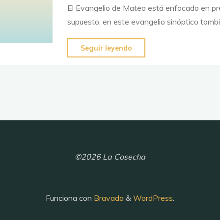
El Evangelio de Mateo está enfocado en pr
a
supuesto, en este evangelio sinóptico tamb
una
perla
"La
Seguir leyendo
preciosa"
manifestación
del
Rey
y
Mesías
a
través
©2026 La Cosecha
de
sus
milagros
Funciona con
Bravada
&
WordPress
.
en
Mateo