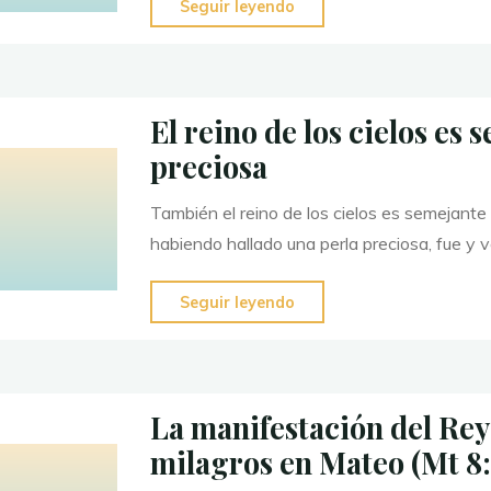
"¿Por
Seguir leyendo
qué
debemos
alabar
El reino de los cielos es 
a
preciosa
Dios?"
También el reino de los cielos es semejant
habiendo hallado una perla preciosa, fue y 
"El
Seguir leyendo
reino
de
los
La manifestación del Rey 
cielos
milagros en Mateo (Mt 8:
es
semejante