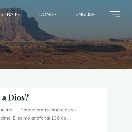
STRA FE
DONAR
ENGLISH
 a Dios?
 bueno, Porque para siempre es su
almo: El salmo antifonal 136 de …