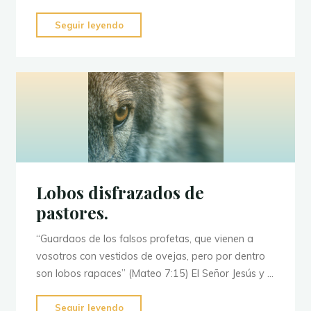
"Como
Seguir leyendo
santificar
nuestra
casa"
Lobos disfrazados de
pastores.
“Guardaos de los falsos profetas, que vienen a
vosotros con vestidos de ovejas, pero por dentro
son lobos rapaces” (Mateo 7:15) El Señor Jesús y …
"Lobos
Seguir leyendo