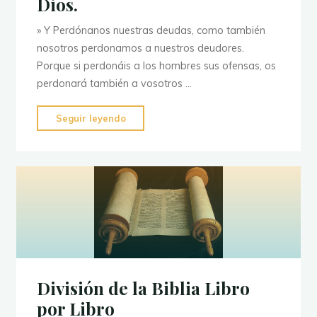
Dios.
» Y Perdónanos nuestras deudas, como también
nosotros perdonamos a nuestros deudores.
Porque si perdonáis a los hombres sus ofensas, os
perdonará también a vosotros …
"Perdonar
Seguir leyendo
para
alcanzar
el
perdón,
la
paz
y
el
gozo
División de la Biblia Libro
de
por Libro
Dios."