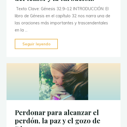
Texto Clave: Génesis 32:9–12 INTRODUCCIÓN: El
libro de Génesis en el capítulo 32 nos narra una de
las oraciones más importantes y trascendentales
en la …
"La
Seguir leyendo
oración
de
Jacob
en
medio
del
temor
y
la
Perdonar para alcanzar el
turbación."
perdón, la paz y el gozo de