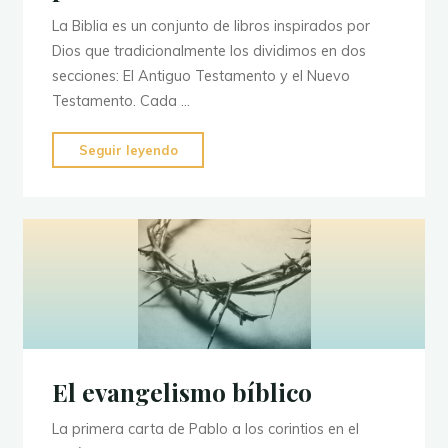
La Biblia es un conjunto de libros inspirados por
Dios que tradicionalmente los dividimos en dos
secciones: El Antiguo Testamento y el Nuevo
Testamento. Cada …
"División
Seguir leyendo
de
la
Biblia
Libro
por
Libro"
El evangelismo bíblico
La primera carta de Pablo a los corintios en el