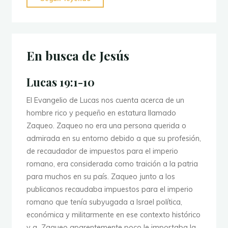
conforme
al
corazón
de
En busca de Jesús
Dios"
Lucas 19:1-10
El Evangelio de Lucas nos cuenta acerca de un
hombre rico y pequeño en estatura llamado
Zaqueo. Zaqueo no era una persona querida o
admirada en su entorno debido a que su profesión,
de recaudador de impuestos para el imperio
romano, era considerada como traición a la patria
para muchos en su país. Zaqueo junto a los
publicanos recaudaba impuestos para el imperio
romano que tenía subyugada a Israel política,
económica y militarmente en ese contexto histórico
y a Zaqueo aparentemente poco le importaba la