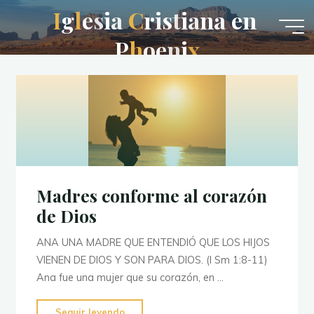
Saltar
I
g
l
e
s
i
a
C
r
i
s
t
i
a
n
a
e
n
al
P
h
o
e
n
i
x
contenido
Madres conforme al corazón
de Dios
ANA UNA MADRE QUE ENTENDIÓ QUE LOS HIJOS
VIENEN DE DIOS Y SON PARA DIOS. (I Sm 1:8-11)
Ana fue una mujer que su corazón, en …
"Madres
Seguir leyendo