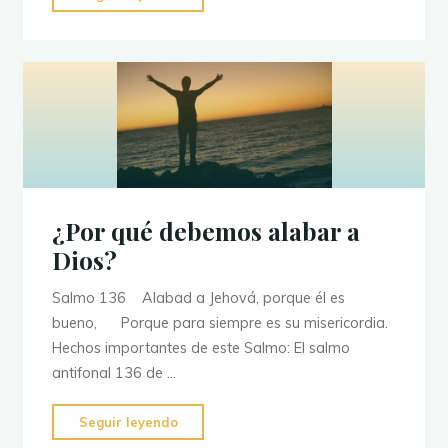
LA
GRACIA
DE
DIOS
EN
TU
HOGAR
"
¿Por qué debemos alabar a
Dios?
Salmo 136 Alabad a Jehová, porque él es
bueno, Porque para siempre es su misericordia.
Hechos importantes de este Salmo: El salmo
antifonal 136 de …
"¿Por
Seguir leyendo
qué