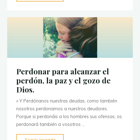
oración
de
Jacob
en
medio
del
temor
y
la
Perdonar para alcanzar el
turbación."
perdón, la paz y el gozo de
Dios.
» Y Perdónanos nuestras deudas, como también
nosotros perdonamos a nuestros deudores.
Porque si perdonáis a los hombres sus ofensas, os
perdonará también a vosotros …
"Perdonar
Seguir leyendo