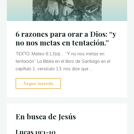
6 razones para orar a Dios: “y
no nos metas en tentación.”
TEXTO: Mateo 6:13(a)… “Y no nos metas en
tentación” La Biblia en el libro de Santiago en el
capítulo 1, versículo 13, nos dice que …
"6
Seguir leyendo
razones
para
orar
a
En busca de Jesús
Dios:
“y
Lucas 19:1-10