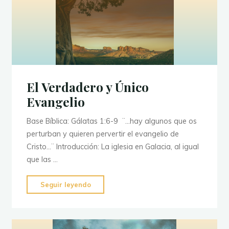
en
Jesús"
El Verdadero y Único
Evangelio
Base Bíblica: Gálatas 1:6-9 ¨…hay algunos que os
perturban y quieren pervertir el evangelio de
Cristo…¨ Introducción: La iglesia en Galacia, al igual
que las …
"El
Seguir leyendo
Verdadero
y
Único