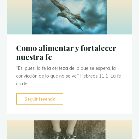
Evangelio"
Como alimentar y fortalecer
nuestra fe
“Es, pues, la fe la certeza de lo que se espera, la
convicción de lo que no se ve.” Hebreos 11:1 La fe
es de …
"Como
Seguir leyendo
alimentar
y
fortalecer
nuestra
fe"