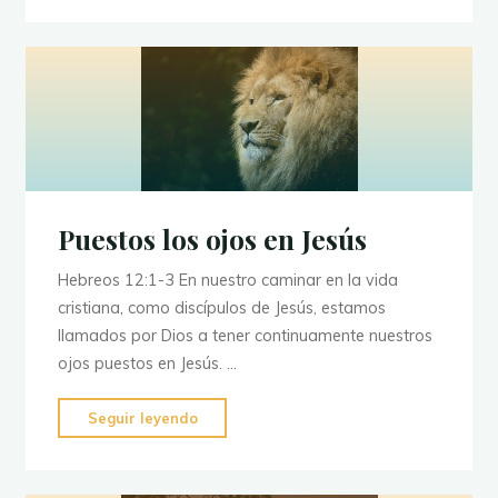
debemos
alabar
a
Dios?"
Puestos los ojos en Jesús
Hebreos 12:1-3 En nuestro caminar en la vida
cristiana, como discípulos de Jesús, estamos
llamados por Dios a tener continuamente nuestros
ojos puestos en Jesús. …
"Puestos
Seguir leyendo
los
ojos