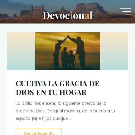
Saltar
al
D
e
v
o
c
i
o
n
a
l
contenido
CULTIVA LA GRACIA DE
DIOS EN TU HOGAR
La Biblia nos enseña lo siguiente acerca de la
gracia de Dios: De igual manera, da lo bueno a tu
esposo (a) e hijos aunque …
"
CULTIVA
Seguir leyendo