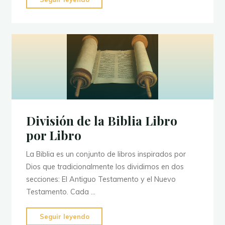
para
alcanzar
el
perdón,
la
paz
y
el
gozo
División de la Biblia Libro
de
por Libro
Dios."
La Biblia es un conjunto de libros inspirados por
Dios que tradicionalmente los dividimos en dos
secciones: El Antiguo Testamento y el Nuevo
Testamento. Cada …
"División
Seguir leyendo