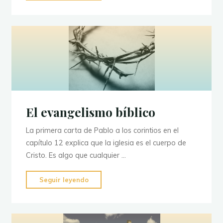
de
la
Biblia
Libro
por
Libro"
El evangelismo bíblico
La primera carta de Pablo a los corintios en el
capítulo 12 explica que la iglesia es el cuerpo de
Cristo. Es algo que cualquier …
"El
Seguir leyendo
evangelismo
bíblico"