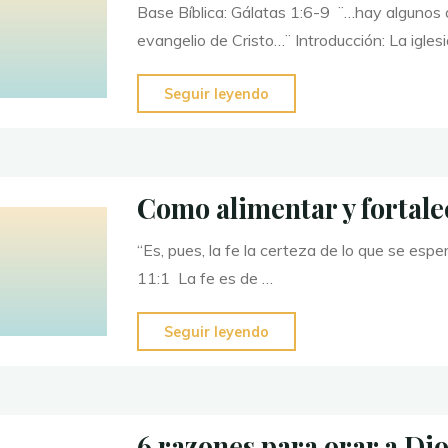
Base Bíblica: Gálatas 1:6-9 ¨…hay algunos q
evangelio de Cristo…¨ Introducción: La iglesia
"El
Seguir leyendo
Verdadero
y
Único
Como alimentar y fortale
Evangelio"
“Es, pues, la fe la certeza de lo que se espe
11:1 La fe es de …
"Como
Seguir leyendo
alimentar
y
fortalecer
6 razones para orar a Dio
nuestra