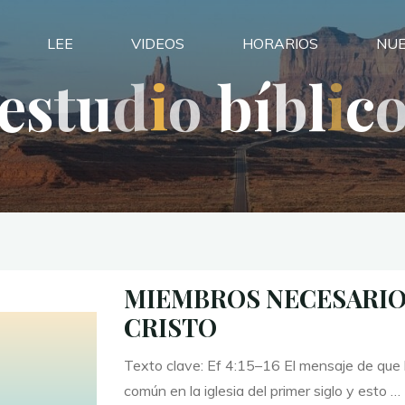
LEE
VIDEOS
HORARIOS
NUE
e
s
t
u
d
i
o
b
í
b
l
i
c
MIEMBROS NECESARIO
CRISTO
Texto clave: Ef 4:15–16 El mensaje de que 
común en la iglesia del primer siglo y esto …