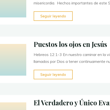
misericordia. Hechos importantes de este S
de
tu
"¿Por
Seguir leyendo
vida?
"
qué
debemos
alabar
Puestos los ojos en Jesús
a
Dios?"
Hebreos 12:1-3 En nuestro caminar en la vid
llamados por Dios a tener continuamente nu
"Puestos
Seguir leyendo
los
ojos
en
El Verdadero y Único Eva
Jesús"