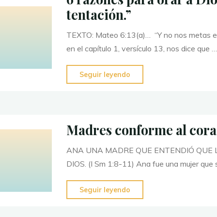
tentación.”
fe"
TEXTO: Mateo 6:13(a)… “Y no nos metas en t
en el capítulo 1, versículo 13, nos dice que …
"6
Seguir leyendo
razones
para
orar
Madres conforme al cora
a
Dios:
ANA UNA MADRE QUE ENTENDIÓ QUE LO
“y
DIOS. (I Sm 1:8-11) Ana fue una mujer que 
no
nos
"Madres
Seguir leyendo
metas
conforme
en
al