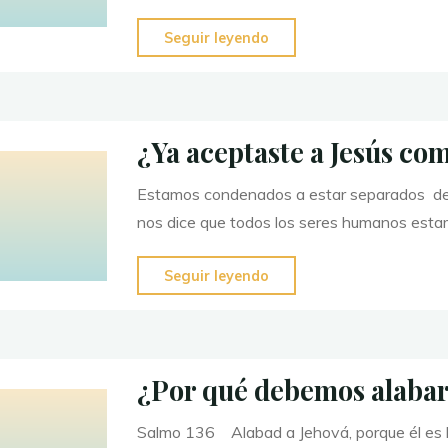
"MIEMBROS
Seguir leyendo
NECESARIOS
DEL
CUERPO
¿Ya aceptaste a Jesús com
DE
CRISTO"
Estamos condenados a estar separados de l
nos dice que todos los seres humanos est
"
¿Ya
Seguir leyendo
aceptaste
a
Jesús
¿Por qué debemos alabar
como
el
Salmo 136 Alabad a Jehová, porque él es
Salvador