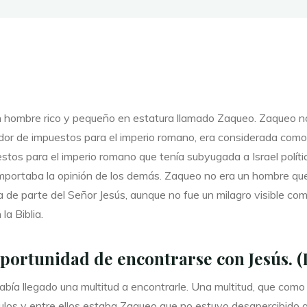
tentación.”"
corazón
de
Dios"
n hombre rico y pequeño en estatura llamado Zaqueo. Zaqueo n
or de impuestos para el imperio romano, era considerada como t
stos para el imperio romano que tenía subyugada a Israel polít
portaba la opinión de los demás. Zaqueo no era un hombre que 
da de parte del Señor Jesús, aunque no fue un milagro visible com
la Biblia.
ortunidad de encontrarse con Jesús. (L
 había llegado una multitud a encontrarle. Una multitud, que como
ulos y entre ellos estaba Zaqueo que no estuvo desapercibido a