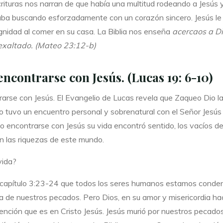
ituras nos narran de que había una multitud rodeando a Jesús y 
taba buscando esforzadamente con un corazón sincero. Jesús le
ignidad al comer en su casa. La Biblia nos enseña
acercaos a Di
 exaltado. (Mateo 23:12-b)
ncontrarse con Jesús. (Lucas 19: 6-10)
arse con Jesús. El Evangelio de Lucas revela que Zaqueo Dio l
o tuvo un encuentro personal y sobrenatural con el Señor Jesús
eo encontrarse con Jesús su vida encontró sentido, los vacíos 
en las riquezas de este mundo.
vida?
el capítulo 3:23-24 que todos los seres humanos estamos condena
a de nuestros pecados. Pero Dios, en su amor y misericordia hac
dención que es en Cristo Jesús. Jesús murió por nuestros pecad