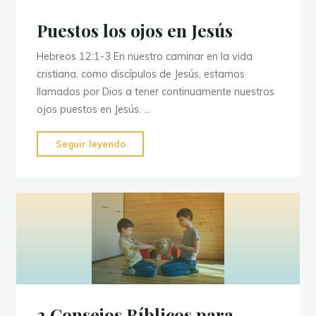
Puestos los ojos en Jesús
Hebreos 12:1-3 En nuestro caminar en la vida
cristiana, como discípulos de Jesús, estamos
llamados por Dios a tener continuamente nuestros
ojos puestos en Jesús. …
"Puestos
Seguir leyendo
los
ojos
en
Jesús"
3 Consejos Bíblicos para