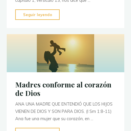
capítulo 1, versículo 13, nos dice que …
"6
Seguir leyendo
razones
para
orar
a
Dios:
“y
no
nos
metas
Madres conforme al corazón
en
de Dios
tentación.”"
ANA UNA MADRE QUE ENTENDIÓ QUE LOS HIJOS
VIENEN DE DIOS Y SON PARA DIOS. (I Sm 1:8-11)
Ana fue una mujer que su corazón, en …