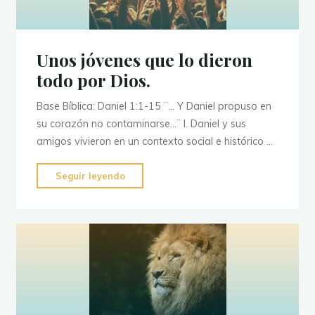
Unos jóvenes que lo dieron
todo por Dios.
Base Bíblica: Daniel 1:1-15 ¨… Y Daniel propuso en
su corazón no contaminarse…¨ I. Daniel y sus
amigos vivieron en un contexto social e histórico …
"Unos
Seguir leyendo
jóvenes
que
lo
dieron
todo
por
Dios."