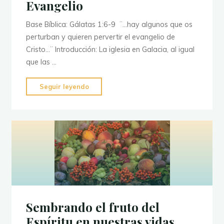
Evangelio
Base Bíblica: Gálatas 1:6-9 ¨…hay algunos que os
perturban y quieren pervertir el evangelio de
Cristo…¨ Introducción: La iglesia en Galacia, al igual
que las …
"El
Seguir leyendo
Verdadero
y
Único
Evangelio"
Sembrando el fruto del
Espíritu en nuestras vidas