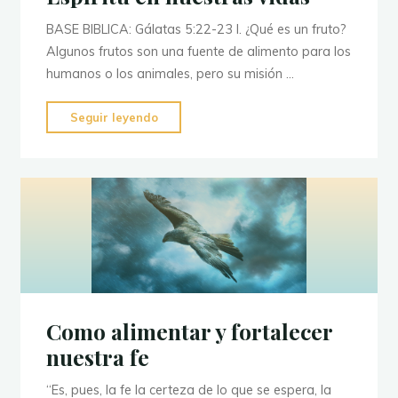
BASE BIBLICA: Gálatas 5:22-23 I. ¿Qué es un fruto?
Algunos frutos son una fuente de alimento para los
humanos o los animales, pero su misión …
"Sembrando
Seguir leyendo
el
fruto
del
Espíritu
en
nuestras
vidas"
Como alimentar y fortalecer
nuestra fe
“Es, pues, la fe la certeza de lo que se espera, la