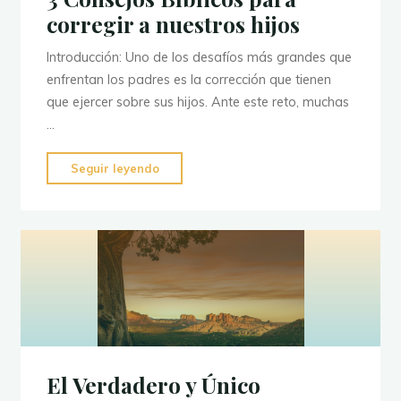
corregir a nuestros hijos
Introducción: Uno de los desafíos más grandes que
enfrentan los padres es la corrección que tienen
que ejercer sobre sus hijos. Ante este reto, muchas
…
"3
Seguir leyendo
Consejos
Bíblicos
para
corregir
a
nuestros
hijos"
El Verdadero y Único