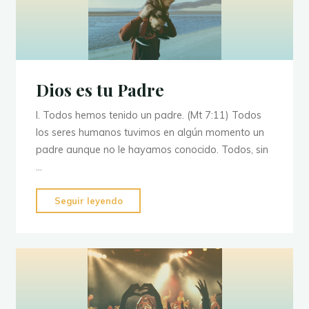
Dios?"
Dios es tu Padre
I. Todos hemos tenido un padre. (Mt 7:11) Todos
los seres humanos tuvimos en algún momento un
padre aunque no le hayamos conocido. Todos, sin
…
"Dios
Seguir leyendo
es
tu
Padre"