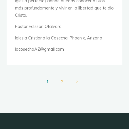
iglesia perfecta) donde puedas conocer a Dios
más profundamente y vivir en la libertad que te dio
Cristo.
Pastor Edisson Otálvaro.
Iglesia Cristiana la Cosecha, Phoenix, Arizona
lacosechaAZ@gmail.com
1
2
Paginación
de
entradas