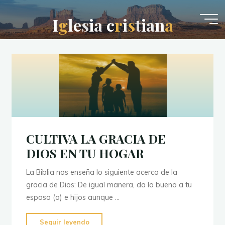
Saltar
al
I
g
l
e
s
i
a
c
r
i
s
t
i
a
n
a
contenido
CULTIVA LA GRACIA DE
DIOS EN TU HOGAR
La Biblia nos enseña lo siguiente acerca de la
gracia de Dios: De igual manera, da lo bueno a tu
esposo (a) e hijos aunque …
"
CULTIVA
Seguir leyendo