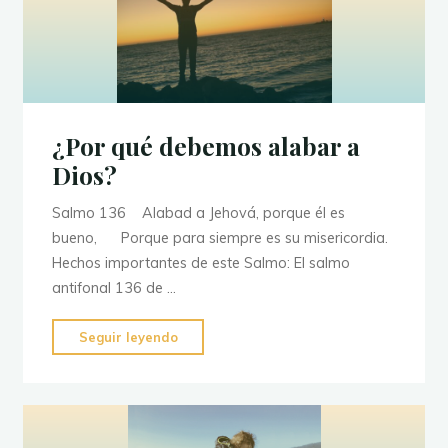
como
el
Salvador
de
tu
vida?
"
¿Por qué debemos alabar a
Dios?
Salmo 136 Alabad a Jehová, porque él es
bueno, Porque para siempre es su misericordia.
Hechos importantes de este Salmo: El salmo
antifonal 136 de …
"¿Por
Seguir leyendo
qué
debemos
alabar
a