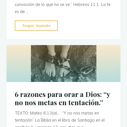
convicción de lo que no se ve.” Hebreos 11:1 La fe
es de …
"Como
Seguir leyendo
alimentar
y
fortalecer
nuestra
fe"
6 razones para orar a Dios: “y
no nos metas en tentación.”
TEXTO: Mateo 6:13(a)… “Y no nos metas en
tentación” La Biblia en el libro de Santiago en el