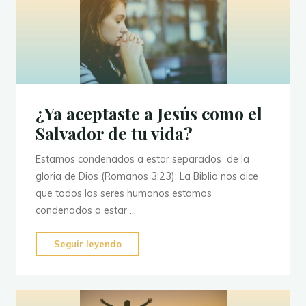
CUERPO
DE
CRISTO"
¿Ya aceptaste a Jesús como el
Salvador de tu vida?
Estamos condenados a estar separados de la
gloria de Dios (Romanos 3:23): La Biblia nos dice
que todos los seres humanos estamos
condenados a estar …
"
¿Ya
Seguir leyendo
aceptaste
a
Jesús